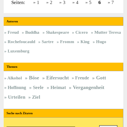
Seiten:
1
2
3
4
5
6
7
Autoren
Freud
Buddha
Shakespeare
Cicero
Mutter Teresa
Rochefoucauld
Sartre
Fromm
King
Hugo
Luxemburg
Themen
Böse
Eifersucht
Gott
Freude
Alkohol
Vergangenheit
Hoffnung
Seele
Heimat
Urteilen
Ziel
Suche nach Zitaten