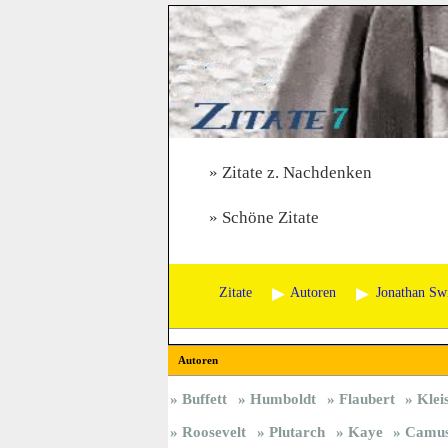
Zitate z. Nachdenken
Schöne Zitate
Zitate
Autoren
Jonathan Swi
Autoren
Buffett
Humboldt
Flaubert
Klei
Roosevelt
Plutarch
Kaye
Camu