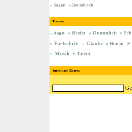
Sagan
Beutelrock
Themen
Besitz
Dummheit
Sch
Angst
Fortschritt
Glaube
Humor
Musik
Talent
Suche nach Zitaten
Ge