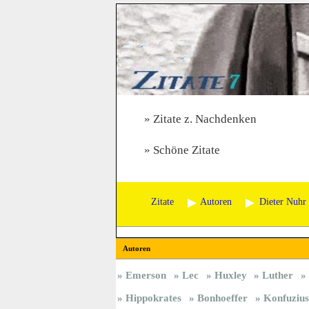
Zitate z. Nachdenken
Schöne Zitate
Zitate
Autoren
Dieter Nuhr
Autoren
Emerson
Lec
Huxley
Luther
Hippokrates
Bonhoeffer
Konfuzius