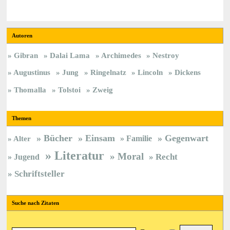
Autoren
Gibran
Dalai Lama
Archimedes
Nestroy
Augustinus
Jung
Ringelnatz
Lincoln
Dickens
Thomalla
Tolstoi
Zweig
Themen
Bücher
Einsam
Gegenwart
Familie
Alter
Literatur
Moral
Jugend
Recht
Schriftsteller
Suche nach Zitaten