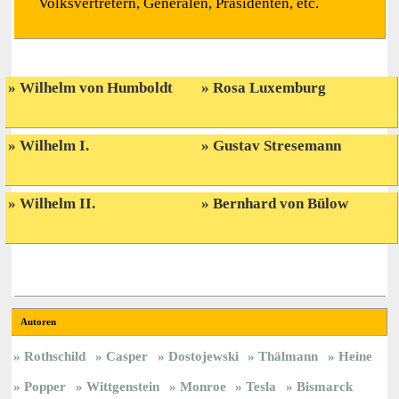
Volksvertretern, Generälen, Präsidenten, etc.
Wilhelm von Humboldt
Rosa Luxemburg
Wilhelm I.
Gustav Stresemann
Wilhelm II.
Bernhard von Bülow
Autoren
Rothschild
Casper
Dostojewski
Thälmann
Heine
Popper
Wittgenstein
Monroe
Tesla
Bismarck