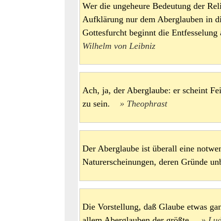
Wer die ungeheure Bedeutung der Religi
Aufklärung nur dem Aberglauben in d
Gottesfurcht beginnt die Entfesselun
Wilhelm von Leibniz
Ach, ja, der Aberglaube: er scheint Fe
zu sein.
Theophrast
Der Aberglaube ist überall eine notw
Naturerscheinungen, deren Gründe u
Die Vorstellung, daß Glaube etwas gan
allem Aberglauben der größte.
Lu